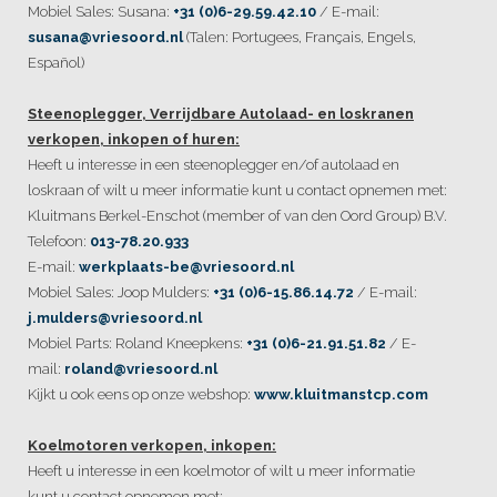
Mobiel Sales: Susana:
+31 (0)6-29.59.42.10
/ E-mail:
susana@vriesoord.nl
(Talen: Portugees, Français, Engels,
Español)
Steenoplegger, Verrijdbare Autolaad- en loskranen
verkopen, inkopen of huren:
Heeft u interesse in een steenoplegger en/of autolaad en
loskraan of wilt u meer informatie kunt u contact opnemen met:
Kluitmans Berkel-Enschot (member of van den Oord Group) B.V.
Telefoon:
013-78.20.933
E-mail:
werkplaats-be@vriesoord.nl
Mobiel Sales: Joop Mulders:
+31 (0)6-15.86.14.72
/ E-mail:
j.mulders@vriesoord.nl
Mobiel Parts: Roland Kneepkens:
+31 (0)6-21.91.51.82
/ E-
mail:
roland@vriesoord.nl
Kijkt u ook eens op onze webshop:
www.kluitmanstcp.com
Koelmotoren verkopen, inkopen:
Heeft u interesse in een koelmotor of wilt u meer informatie
kunt u contact opnemen met: