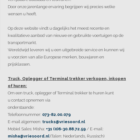
Door onze jarenlange ervaring begrijpen wij precies welke
wensen u heeft.
Op deze website vindt u dagelijks het meest recente en
kwalitatieve aanbod van nieuwe en gebruikte voertuigen op de
transportmarkt.
Wereldwijd leveren wij u een uitgebreide service en kunnen wij
u voorzien van alle Europese merken, bouwjaren en
prijsklassen.
Truck, Oplegger of Terminal trekker verkopen, inkopen
of huren:
Om een truck, oplegger of Terminal trekker te huren kunt
u contact opnemen via
onderstaande:
Telefoonnummer:
073-82.00.079
E-mail algemeen:
trucks@vriesoord.nl
Mobiel Sales: Misha:
+31 (0)6-30.88.72.59
/ E-mail:
misha@vriesoord.nl
(Talen: Nederlands, Russisch)